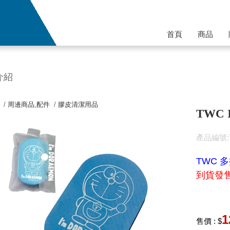
首頁
商品
介紹
 /
周邊商品,配件
/
膠皮清潔用品
TWC 
產品編號:T2
TWC 
到貨發
1
售價 : $