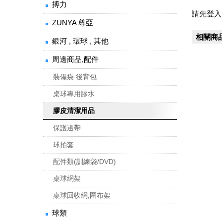
搏力
請先登入
ZUNYA 尊亞
相關商
銀河 , 環球 , 其他
周邊商品,配件
裝備袋 後背包
桌球專用膠水
膠皮清潔用品
保護邊帶
球拍套
配件類(訓練袋/DVD)
桌球網架
桌球回收網,圍布架
球類