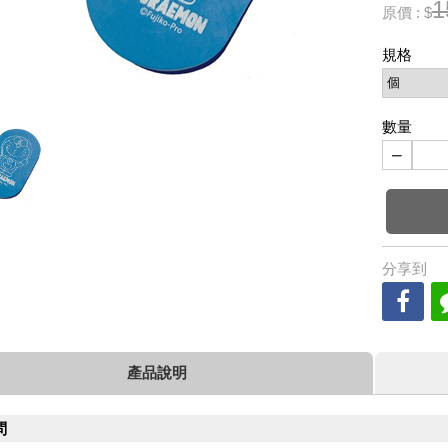
1
原價 : $
規格
數量
−
分享到
產品說明
問