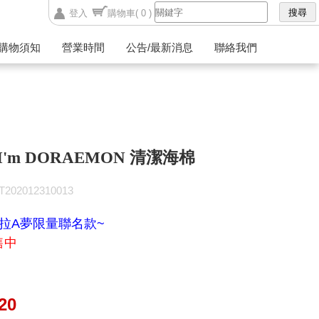
登入
購物車
( 0 )
購物須知
營業時間
公告/最新消息
聯絡我們
I'm DORAEMON 清潔海棉
02012310013
多拉A夢限量聯名款~
售中
20