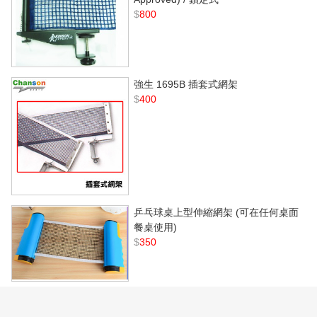
$
800
強生 1695B 插套式網架
$
400
乒乓球桌上型伸縮網架 (可在任何桌面
餐桌使用)
$
350