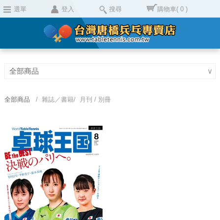
選單
登入
搜尋
購物車
( 0 )
全部商品
∨
全部商品
/ 雜誌／書籍/ 月刊 / 別冊