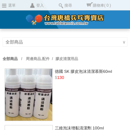
選單
登入
搜尋
購物車
( 0 )
全部商品
∨
全部商品
/
周邊商品,配件
/ 膠皮清潔用品
德國 SK 膠皮泡沫清潔慕斯60ml
$
130
三維泡沫增黏清潔劑 100ml