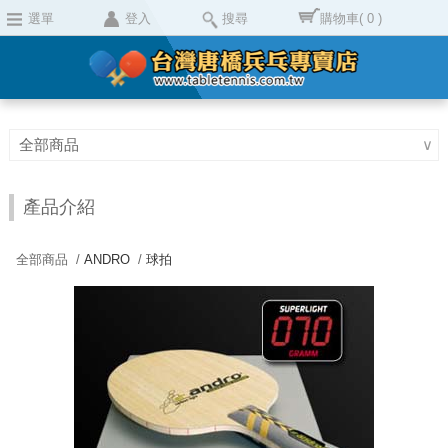
選單
登入
搜尋
購物車
( 0 )
全部商品
∨
產品介紹
全部商品 /
ANDRO
/
球拍