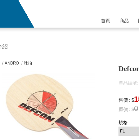
首頁
商品
介紹
 /
ANDRO
/
球拍
Defc
產品編號:P
1
售價 : $
0
原價 : $
規格