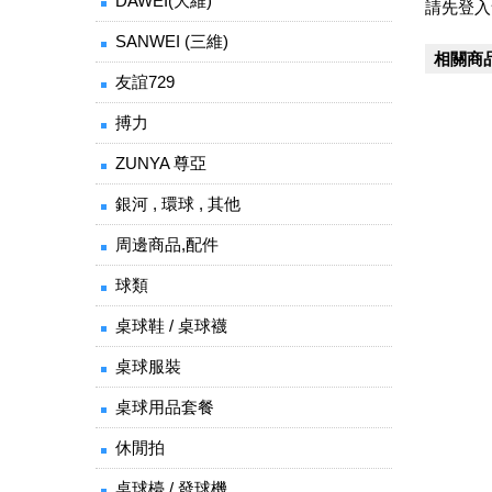
DAWEI(大維)
請先登入
SANWEI (三維)
相關商
友誼729
搏力
ZUNYA 尊亞
銀河 , 環球 , 其他
周邊商品,配件
球類
桌球鞋 / 桌球襪
桌球服裝
桌球用品套餐
休閒拍
桌球檯 / 發球機