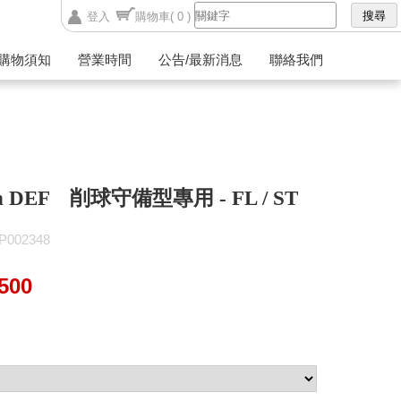
登入
購物車
( 0 )
購物須知
營業時間
公告/最新消息
聯絡我們
on DEF 削球守備型專用 - FL / ST
002348
500