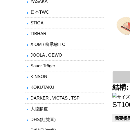
YASAKA
日本TWC
STIGA
TIBHAR
XIOM / 柳承敏ITC
JOOLA , GEWO
Sauer Tröger
KINSON
結構:
KOKUTAKU
DARKER , VICTAS , TSP
ST10
大陸膠皮
我要提
DHS(紅雙喜)