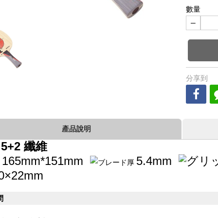
數量
−
分享到
產品說明
 5+2 纖維
165mm*151mm
5.4mm
0×22mm
問