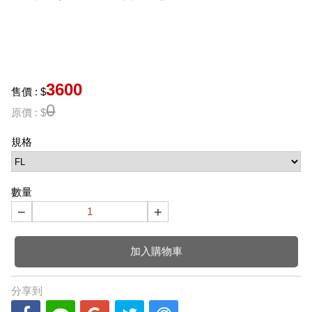
3600
售價 : $
0
原價 : $
規格
數量
−
+
加入購物車
分享到