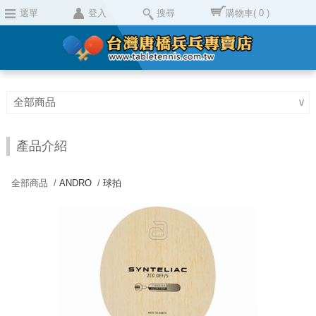
選單
登入
搜尋
購物車
( 0 )
全部商品
∨
產品介紹
全部商品 /
ANDRO
/
球拍