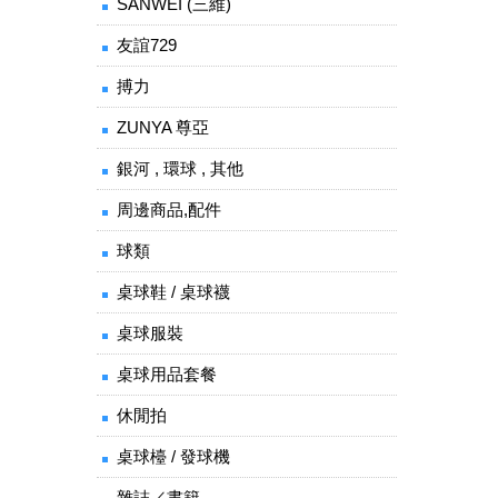
SANWEI (三維)
友誼729
搏力
ZUNYA 尊亞
銀河 , 環球 , 其他
周邊商品,配件
球類
桌球鞋 / 桌球襪
桌球服裝
桌球用品套餐
休閒拍
桌球檯 / 發球機
雜誌／書籍