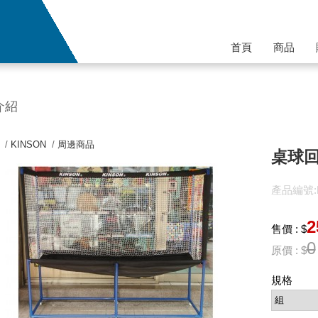
首頁
商品
介紹
 /
KINSON
/
周邊商品
桌球回收
產品編號:P
2
售價 : $
0
原價 : $
規格