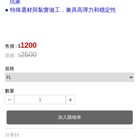
玩家
● ​​特殊選材與紮實做工，兼具高彈力和穩定性
1200
售價 : $
2500
原價 : $
規格
數量
−
+
加入購物車
分享到